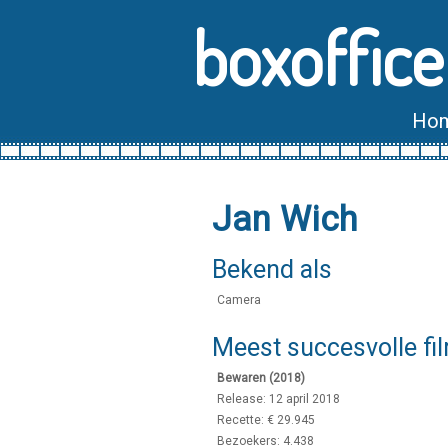
boxoffice
Ho
Jan Wich
Bekend als
Camera
Meest succesvolle fi
Bewaren (2018)
Release: 12 april 2018
Recette: € 29.945
Bezoekers: 4.438