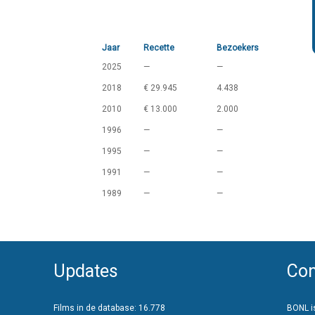
Jaar
Recette
Bezoekers
2025
—
—
2018
€ 29.945
4.438
2010
€ 13.000
2.000
1996
—
—
1995
—
—
1991
—
—
1989
—
—
Updates
Con
Films in de database: 16.778
BONL is