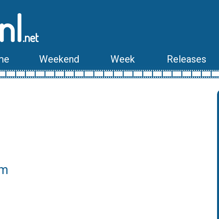
nl
.net
me
Weekend
Week
Releases
lm