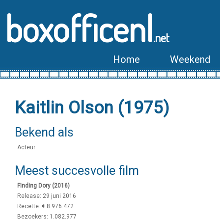
boxofficenl
.net
Home
Weekend
Kaitlin Olson (1975)
Bekend als
Acteur
Meest succesvolle film
Finding Dory (2016)
Release: 29 juni 2016
Recette: € 8.976.472
Bezoekers: 1.082.977