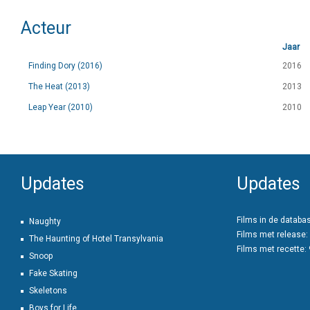
Acteur
Jaar
Finding Dory (2016)
2016
The Heat (2013)
2013
Leap Year (2010)
2010
Updates
Updates
Films in de databa
Naughty
Films met release:
The Haunting of Hotel Transylvania
Films met recette:
Snoop
Fake Skating
Skeletons
Boys for Life