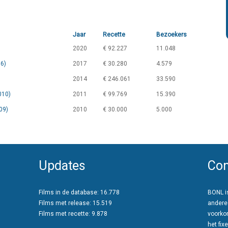
Jaar
Recette
Bezoekers
2020
€ 92.227
11.048
16)
2017
€ 30.280
4.579
2014
€ 246.061
33.590
010)
2011
€ 99.769
15.390
09)
2010
€ 30.000
5.000
Updates
Con
Films in de database: 16.778
BONL is
Films met release: 15.519
andere
Films met recette: 9.878
voorko
het fixe