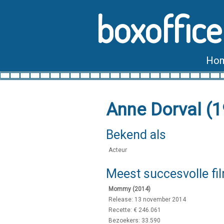
boxoffice
Ho
Anne Dorval (
Bekend als
Acteur
Meest succesvolle fi
Mommy (2014)
Release: 13 november 2014
Recette: € 246.061
Bezoekers: 33.590