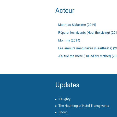
Acteur
Matthias & Maxime (2019)
Réparer les vivants (Heal the Living) (20
Mommy (2014)
Les amours imaginaires (Heartbeats) (2
J'ai tué ma mère (I Killed My Mother) (20
Updates
Naughty
The Haunting of Hotel Transylvania
Snoop