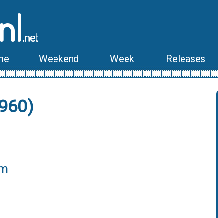
nl
.net
me
Weekend
Week
Releases
1960)
lm