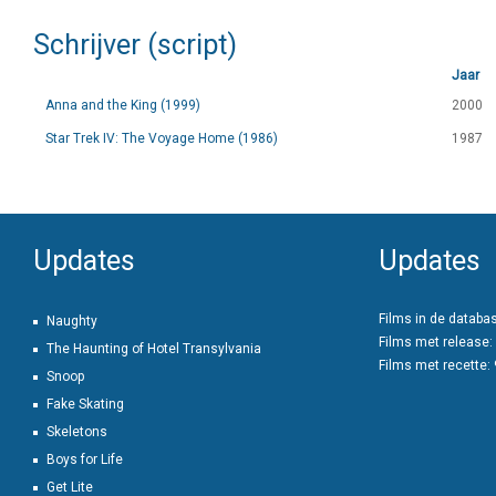
Schrijver (script)
Jaar
Anna and the King (1999)
2000
Star Trek IV: The Voyage Home (1986)
1987
Updates
Updates
Films in de databa
Naughty
Films met release:
The Haunting of Hotel Transylvania
Films met recette:
Snoop
Fake Skating
Skeletons
Boys for Life
Get Lite