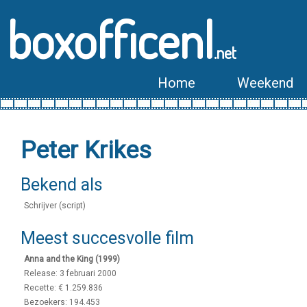
boxofficenl
.net
Home
Weekend
Peter Krikes
Bekend als
Schrijver (script)
Meest succesvolle film
Anna and the King (1999)
Release: 3 februari 2000
Recette: € 1.259.836
Bezoekers: 194.453