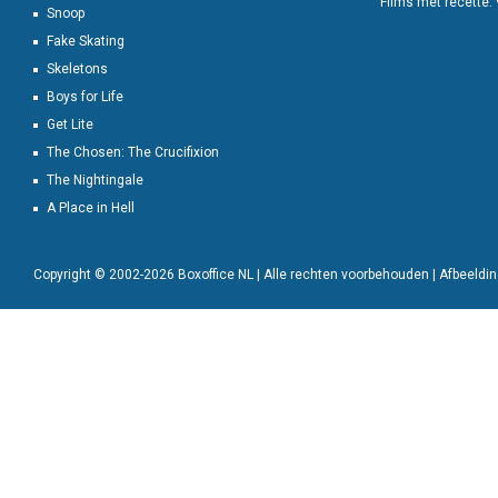
Films met recette:
Snoop
Fake Skating
Skeletons
Boys for Life
Get Lite
The Chosen: The Crucifixion
The Nightingale
A Place in Hell
Copyright © 2002-2026 Boxoffice NL | Alle rechten voorbehouden | Afbeeld