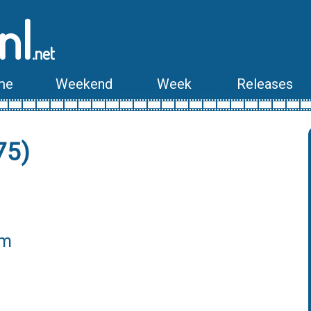
nl
.net
me
Weekend
Week
Releases
75)
lm