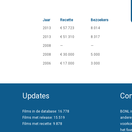
Jaar
Recette
Bezoekers
2013
€ 57.723
8.014
2013
€ 51.310
8.317
2008
—
—
2008
€ 30.000
5.000
2006
€ 17.000
3.000
Updates
Con
Films in de database: 16.778
BONL is
Films met release: 15.519
andere
Films met recette: 9.878
voorko
het fixe