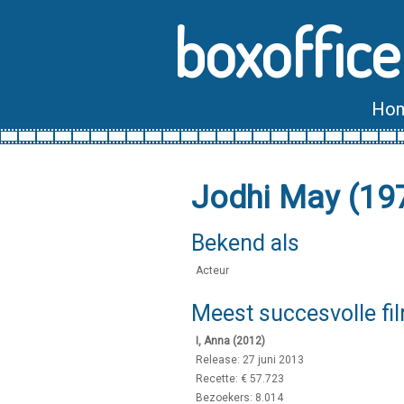
boxoffice
Ho
Jodhi May (19
Bekend als
Acteur
Meest succesvolle fi
I, Anna (2012)
Release: 27 juni 2013
Recette: € 57.723
Bezoekers: 8.014