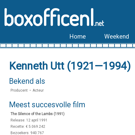
boxofficenl
.net
Home
Weekend
Kenneth Utt (1921—1994)
Bekend als
Producent • Acteur
Meest succesvolle film
The Silence of the Lambs (1991)
Release: 12 april 1991
Recette: € 5.069.242
Bezoekers: 940.767