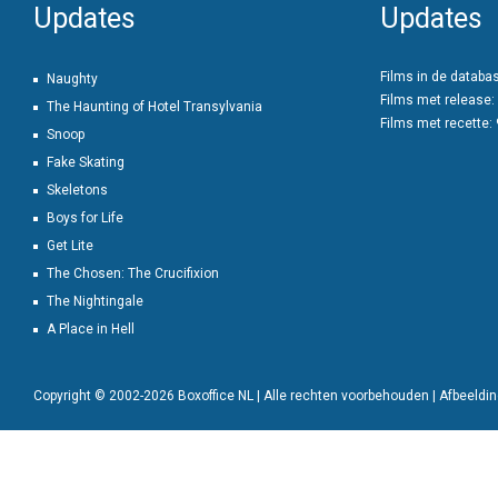
Updates
Updates
Films in de databa
Naughty
Films met release:
The Haunting of Hotel Transylvania
Films met recette:
Snoop
Fake Skating
Skeletons
Boys for Life
Get Lite
The Chosen: The Crucifixion
The Nightingale
A Place in Hell
Copyright © 2002-2026 Boxoffice NL | Alle rechten voorbehouden | Afbeeld