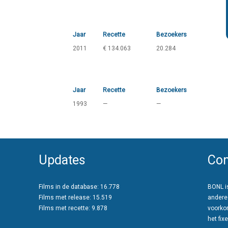
Jaar
Recette
Bezoekers
2011
€ 134.063
20.284
Jaar
Recette
Bezoekers
1993
—
—
Updates
Con
Films in de database: 16.778
BONL is
Films met release: 15.519
andere
Films met recette: 9.878
voorko
het fixe