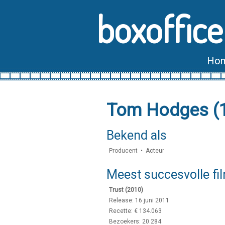
boxoffice
Ho
Tom Hodges (
Bekend als
Producent • Acteur
Meest succesvolle fi
Trust (2010)
Release: 16 juni 2011
Recette: € 134.063
Bezoekers: 20.284