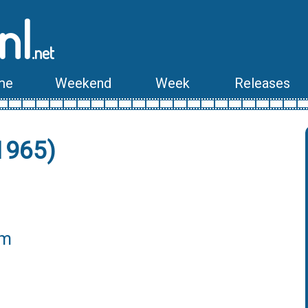
nl
.net
me
Weekend
Week
Releases
1965)
lm