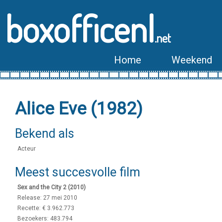
boxofficenl
.net
Home
Weekend
Alice Eve (1982)
Bekend als
Acteur
Meest succesvolle film
Sex and the City 2 (2010)
Release: 27 mei 2010
Recette: € 3.962.773
Bezoekers: 483.794