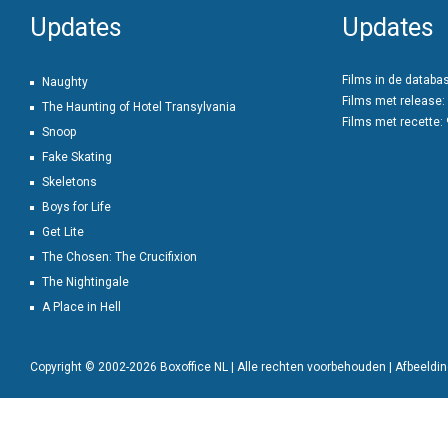
Updates
Updates
Films in de databa
Naughty
Films met release:
The Haunting of Hotel Transylvania
Films met recette:
Snoop
Fake Skating
Skeletons
Boys for Life
Get Lite
The Chosen: The Crucifixion
The Nightingale
A Place in Hell
Copyright © 2002-2026 Boxoffice NL | Alle rechten voorbehouden | Afbeeld