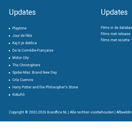
Updates
Updates
Films in de databa
Playtime
Films met release:
Jour de fête
Films met recette:
Kaj ti je deklica
De la Comédie-Française
Motor City
The Christophers
Spider-Man: Brand New Day
Cría Cuervos
Harry Potter and the Philosopher's Stone
Kokuhô
Copyright © 2002-2026 Boxoffice NL | Alle rechten voorbehouden | Afbeeld