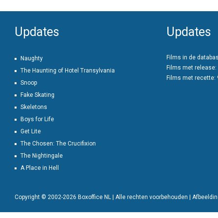
Updates
Updates
Films in de databa
Naughty
Films met release:
The Haunting of Hotel Transylvania
Films met recette:
Snoop
Fake Skating
Skeletons
Boys for Life
Get Lite
The Chosen: The Crucifixion
The Nightingale
A Place in Hell
Copyright © 2002-2026 Boxoffice NL | Alle rechten voorbehouden | Afbeeld