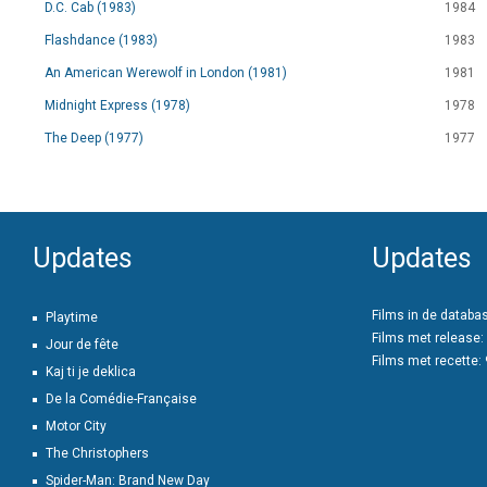
D.C. Cab (1983)
1984
Flashdance (1983)
1983
An American Werewolf in London (1981)
1981
Midnight Express (1978)
1978
The Deep (1977)
1977
Updates
Updates
Films in de databa
Playtime
Films met release:
Jour de fête
Films met recette:
Kaj ti je deklica
De la Comédie-Française
Motor City
The Christophers
Spider-Man: Brand New Day