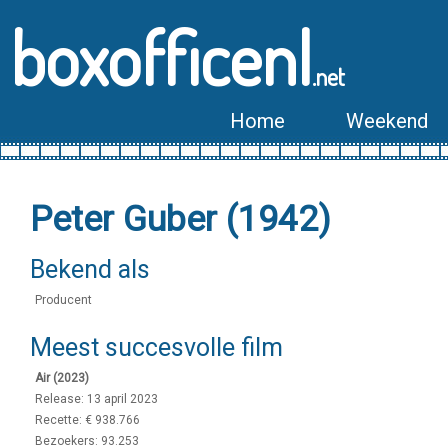
boxofficenl
.net
Home
Weekend
Peter Guber (1942)
Bekend als
Producent
Meest succesvolle film
Air (2023)
Release: 13 april 2023
Recette: € 938.766
Bezoekers: 93.253