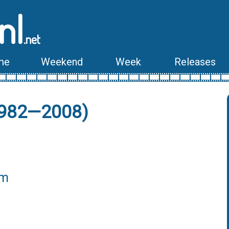
nl
.net
me
Weekend
Week
Releases
1982—2008)
lm