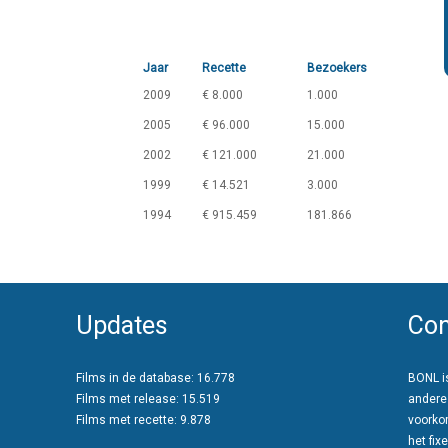
Jaar
Recette
Bezoekers
2009
€ 8.000
1.000
2005
€ 96.000
15.000
2002
€ 121.000
21.000
1999
€ 14.521
3.000
1994
€ 915.459
181.866
Updates
Con
Films in de database: 16.778
BONL is
Films met release: 15.519
andere
Films met recette: 9.878
voorko
het fixe