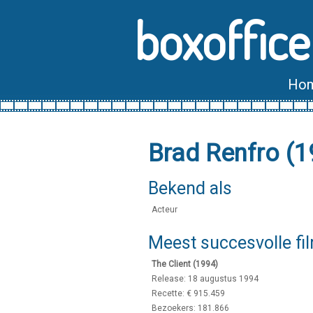
boxoffice
Ho
Brad Renfro (
Bekend als
Acteur
Meest succesvolle fi
The Client (1994)
Release: 18 augustus 1994
Recette: € 915.459
Bezoekers: 181.866