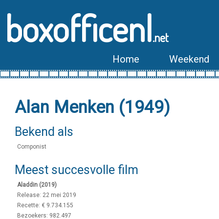
boxofficenl
.net
Home
Weekend
Alan Menken (1949)
Bekend als
Componist
Meest succesvolle film
Aladdin (2019)
Release: 22 mei 2019
Recette: € 9.734.155
Bezoekers: 982.497