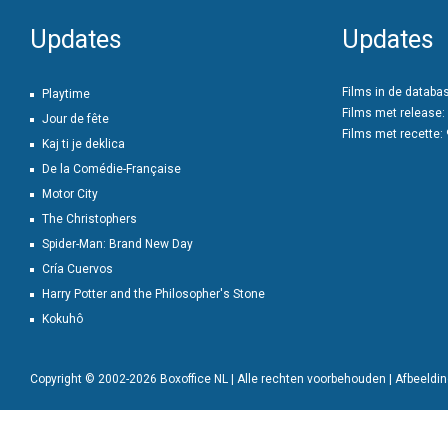
Updates
Updates
Films in de databa
Playtime
Films met release:
Jour de fête
Films met recette:
Kaj ti je deklica
De la Comédie-Française
Motor City
The Christophers
Spider-Man: Brand New Day
Cría Cuervos
Harry Potter and the Philosopher's Stone
Kokuhô
Copyright © 2002-2026 Boxoffice NL | Alle rechten voorbehouden | Afbeeld