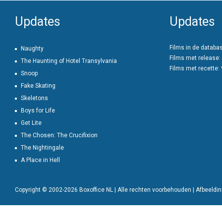
Updates
Updates
Films in de databa
Naughty
Films met release:
The Haunting of Hotel Transylvania
Films met recette:
Snoop
Fake Skating
Skeletons
Boys for Life
Get Lite
The Chosen: The Crucifixion
The Nightingale
A Place in Hell
Copyright © 2002-2026 Boxoffice NL | Alle rechten voorbehouden | Afbeeld