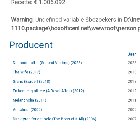
Recette: € 1.006.092
Warning
: Undefined variable $bezoekers in
D:\In
1110.package\boxofficenl.net\wwwroot\person.
Producent
Jaar
Det andet offer (Second Victims) (2025)
2025
The Wife (2017)
2018
Gräns (Border) (2018)
2018
En kongelig affære (A Royal Affair) (2012)
2012
Melancholia (2011)
2011
Antichrist (2009)
2009
Direktøren for det hele (The Boss of It All) (2006)
2007