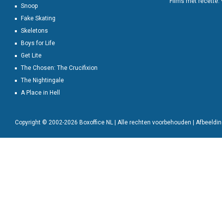
Films met recette:
Snoop
Fake Skating
Skeletons
Boys for Life
Get Lite
The Chosen: The Crucifixion
The Nightingale
A Place in Hell
Copyright © 2002-2026 Boxoffice NL | Alle rechten voorbehouden | Afbeeld