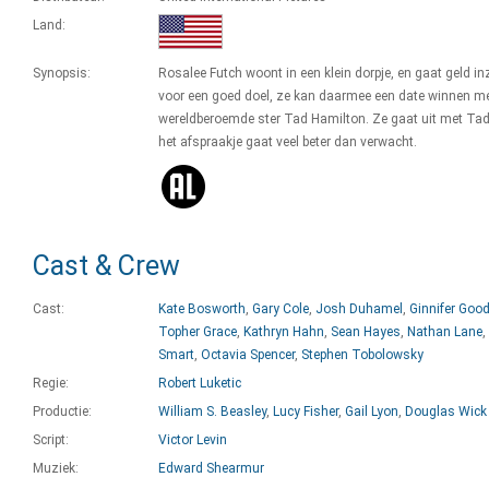
Land:
Synopsis:
Rosalee Futch woont in een klein dorpje, en gaat geld i
voor een goed doel, ze kan daarmee een date winnen m
wereldberoemde ster Tad Hamilton. Ze gaat uit met Tad
het afspraakje gaat veel beter dan verwacht.
Cast & Crew
Cast:
Kate Bosworth
,
Gary Cole
,
Josh Duhamel
,
Ginnifer Goo
Topher Grace
,
Kathryn Hahn
,
Sean Hayes
,
Nathan Lane
,
Smart
,
Octavia Spencer
,
Stephen Tobolowsky
Regie:
Robert Luketic
Productie:
William S. Beasley
,
Lucy Fisher
,
Gail Lyon
,
Douglas Wick
Script:
Victor Levin
Muziek:
Edward Shearmur