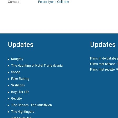
Camera:
Peters Lyons Collister
Updates
Updates
Films in de databa
Naughty
Films met release:
The Haunting of Hotel Transylvania
Films met recette: 
Snoop
Fake Skating
Skeletons
Boys for Life
Get Lite
The Chosen: The Crucifixion
The Nightingale