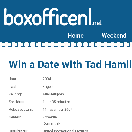
boxofficenl
.net
Home
Weekend
Win a Date with Tad Hamilt
Jaar:
2004
Taal:
Engels
Keuring:
Alle leeftijden
Speelduur:
1 uur 35 minuten
Releasedatum:
11 november 2004
Genres:
Komedie
Romantiek
Distributeur:
United International Pictures