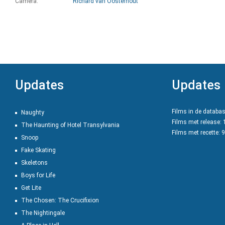
Camera:
Richard van Oosterhout
Updates
Updates
Films in de databa
Naughty
Films met release:
The Haunting of Hotel Transylvania
Films met recette: 
Snoop
Fake Skating
Skeletons
Boys for Life
Get Lite
The Chosen: The Crucifixion
The Nightingale