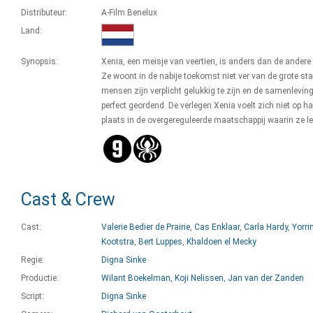
Distributeur:
A-Film Benelux
Land:
Synopsis:
Xenia, een meisje van veertien, is anders dan de andere
Ze woont in de nabije toekomst niet ver van de grote sta
mensen zijn verplicht gelukkig te zijn en de samenleving
perfect geordend. De verlegen Xenia voelt zich niet op h
plaats in de overgereguleerde maatschappij waarin ze le
Cast & Crew
Cast:
Valerie Bedier de Prairie
,
Cas Enklaar
,
Carla Hardy
,
Yorri
Kootstra
,
Bert Luppes
,
Khaldoen el Mecky
Regie:
Digna Sinke
Productie:
Wilant Boekelman
,
Koji Nelissen
,
Jan van der Zanden
Script:
Digna Sinke