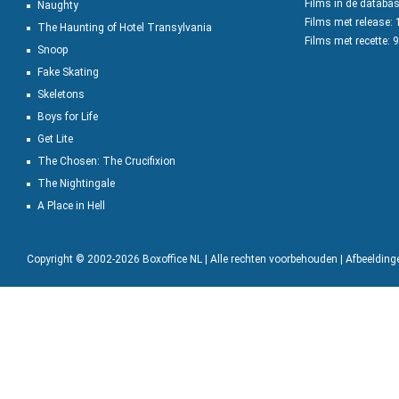
Films in de databa
Naughty
Films met release:
The Haunting of Hotel Transylvania
Films met recette: 
Snoop
Fake Skating
Skeletons
Boys for Life
Get Lite
The Chosen: The Crucifixion
The Nightingale
A Place in Hell
Copyright © 2002-2026 Boxoffice NL | Alle rechten voorbehouden | Afbeeldin