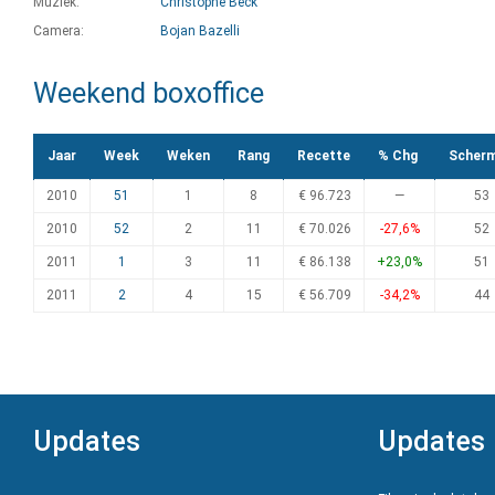
Muziek:
Christophe Beck
Camera:
Bojan Bazelli
Weekend boxoffice
Jaar
Week
Weken
Rang
Recette
% Chg
Scher
2010
51
1
8
€ 96.723
—
53
2010
52
2
11
€ 70.026
-27,6%
52
2011
1
3
11
€ 86.138
+23,0%
51
2011
2
4
15
€ 56.709
-34,2%
44
Updates
Updates