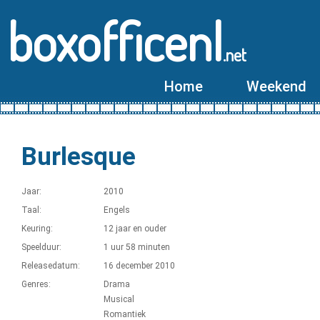
boxofficenl
.net
Home
Weekend
Burlesque
Jaar:
2010
Taal:
Engels
Keuring:
12 jaar en ouder
Speelduur:
1 uur 58 minuten
Releasedatum:
16 december 2010
Genres:
Drama
Musical
Romantiek