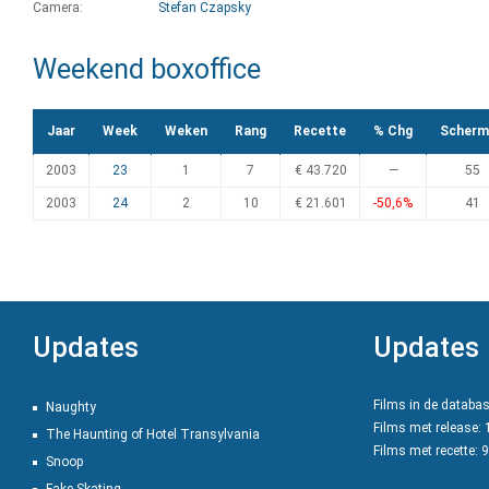
Camera:
Stefan Czapsky
Weekend boxoffice
Jaar
Week
Weken
Rang
Recette
% Chg
Scherm
2003
23
1
7
€ 43.720
—
55
2003
24
2
10
€ 21.601
-50,6%
41
Updates
Updates
Films in de databa
Naughty
Films met release:
The Haunting of Hotel Transylvania
Films met recette: 
Snoop