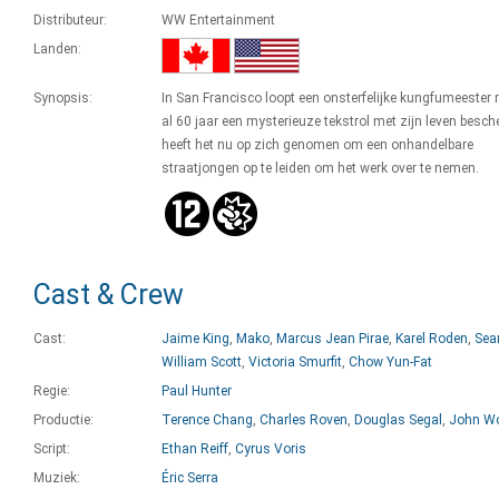
Distributeur:
WW Entertainment
Landen:
Synopsis:
In San Francisco loopt een onsterfelijke kungfumeester 
al 60 jaar een mysterieuze tekstrol met zijn leven besche
heeft het nu op zich genomen om een onhandelbare
straatjongen op te leiden om het werk over te nemen.
Cast & Crew
Cast:
Jaime King
,
Mako
,
Marcus Jean Pirae
,
Karel Roden
,
Sea
William Scott
,
Victoria Smurfit
,
Chow Yun-Fat
Regie:
Paul Hunter
Productie:
Terence Chang
,
Charles Roven
,
Douglas Segal
,
John W
Script:
Ethan Reiff
,
Cyrus Voris
Muziek:
Éric Serra