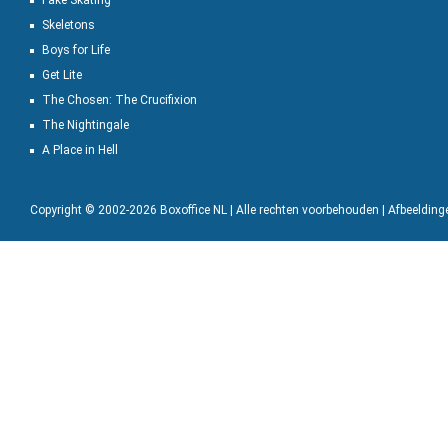
Fake Skating
Skeletons
Boys for Life
Get Lite
The Chosen: The Crucifixion
The Nightingale
A Place in Hell
Copyright © 2002-2026 Boxoffice NL | Alle rechten voorbehouden | Afbeeldin