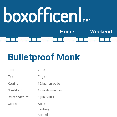
boxofficenl
.net
Home
Weekend
Bulletproof Monk
Jaar:
2003
Taal:
Engels
Keuring:
12 jaar en ouder
Speelduur:
1 uur 44 minuten
Releasedatum:
5 juni 2003
Genres:
Actie
Fantasy
Komedie