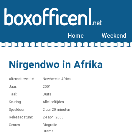
boxofficenl
.net
Home
Weekend
Nirgendwo in Afrika
Alternatieve titel:
Nowhere in Africa
Jaar:
2001
Taal:
Duits
Keuring:
Alle leeftijden
Speelduur:
2 uur 20 minuten
Releasedatum:
24 april 2003
Genres:
Biografie
Drama