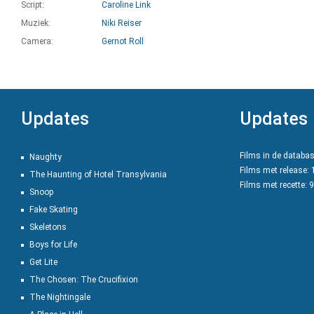
Script:
Caroline Link
Muziek:
Niki Reiser
Camera:
Gernot Roll
Updates
Updates
Films in de databa
Naughty
Films met release:
The Haunting of Hotel Transylvania
Films met recette: 
Snoop
Fake Skating
Skeletons
Boys for Life
Get Lite
The Chosen: The Crucifixion
The Nightingale