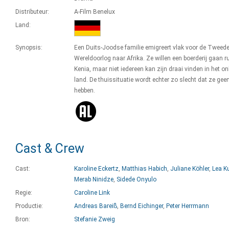
Distributeur:
A-Film Benelux
Land:
Synopsis:
Een Duits-Joodse familie emigreert vlak voor de Tweed
Wereldoorlog naar Afrika. Ze willen een boerderij gaan r
Kenia, maar niet iedereen kan zijn draai vinden in het o
land. De thuissituatie wordt echter zo slecht dat ze gee
hebben.
Cast & Crew
Cast:
Karoline Eckertz
,
Matthias Habich
,
Juliane Köhler
,
Lea K
Merab Ninidze
,
Sidede Onyulo
Regie:
Caroline Link
Productie:
Andreas Bareiß
,
Bernd Eichinger
,
Peter Herrmann
Bron:
Stefanie Zweig