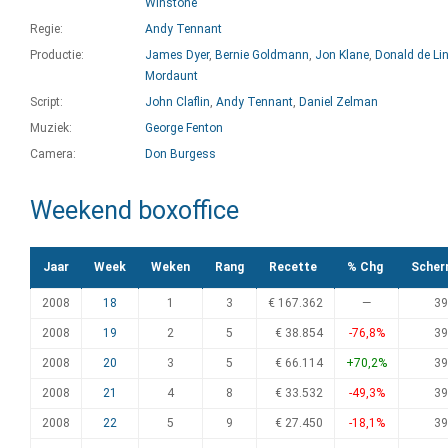
Winstone
Regie:
Andy Tennant
Productie:
James Dyer
,
Bernie Goldmann
,
Jon Klane
,
Donald de Li
Mordaunt
Script:
John Claflin
,
Andy Tennant
,
Daniel Zelman
Muziek:
George Fenton
Camera:
Don Burgess
Weekend boxoffice
Jaar
Week
Weken
Rang
Recette
% Chg
Scher
2008
18
1
3
€ 167.362
—
39
2008
19
2
5
€ 38.854
-76,8%
39
2008
20
3
5
€ 66.114
+70,2%
39
2008
21
4
8
€ 33.532
-49,3%
39
2008
22
5
9
€ 27.450
-18,1%
39