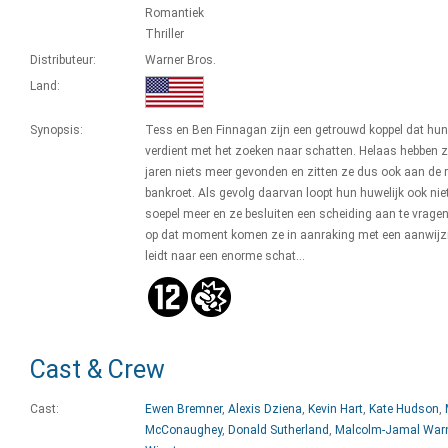
Romantiek
Thriller
Distributeur:
Warner Bros.
Land:
Synopsis:
Tess en Ben Finnagan zijn een getrouwd koppel dat hun
verdient met het zoeken naar schatten. Helaas hebben z
jaren niets meer gevonden en zitten ze dus ook aan de 
bankroet. Als gevolg daarvan loopt hun huwelijk ook nie
soepel meer en ze besluiten een scheiding aan te vrage
op dat moment komen ze in aanraking met een aanwijz
leidt naar een enorme schat...
Cast & Crew
Cast:
Ewen Bremner
,
Alexis Dziena
,
Kevin Hart
,
Kate Hudson
,
McConaughey
,
Donald Sutherland
,
Malcolm-Jamal War