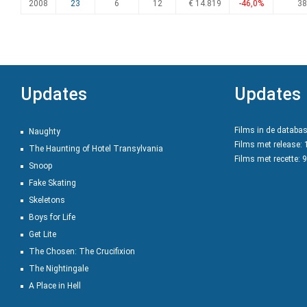
2008
23
6
12
€ 14.819
-46,0%
38
Updates
Updates
Films in de databa
Naughty
Films met release:
The Haunting of Hotel Transylvania
Films met recette: 
Snoop
Fake Skating
Skeletons
Boys for Life
Get Lite
The Chosen: The Crucifixion
The Nightingale
A Place in Hell