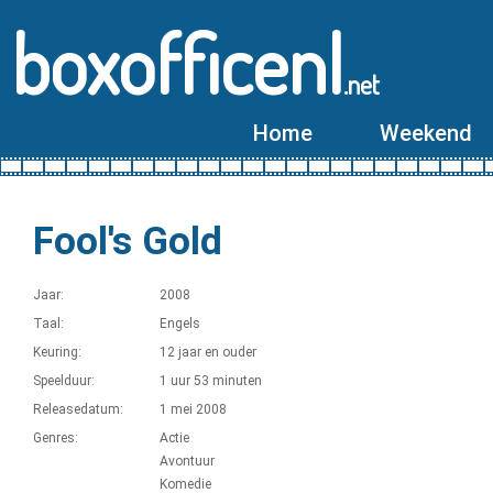
boxofficenl
.net
Home
Weekend
Fool's Gold
Jaar:
2008
Taal:
Engels
Keuring:
12 jaar en ouder
Speelduur:
1 uur 53 minuten
Releasedatum:
1 mei 2008
Genres:
Actie
Avontuur
Komedie