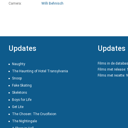
Camera:
Willi Behnisch
Updates
Updates
Films in de databa
Naughty
Films met release:
The Haunting of Hotel Transylvania
Films met recette: 
Snoop
Fake Skating
Skeletons
Boys for Life
Get Lite
The Chosen: The Crucifixion
The Nightingale