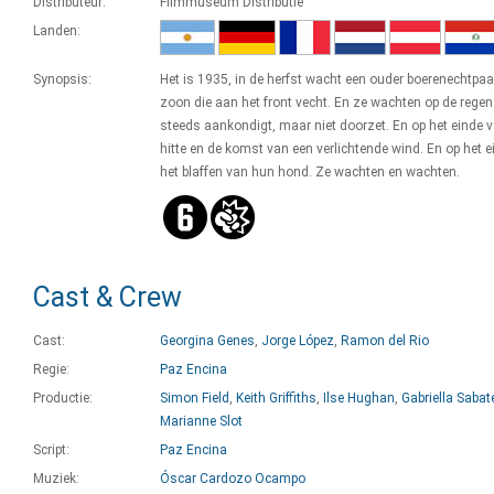
Distributeur:
Filmmuseum Distributie
Landen:
Synopsis:
Het is 1935, in de herfst wacht een ouder boerenechtpaa
zoon die aan het front vecht. En ze wachten op de regen
steeds aankondigt, maar niet doorzet. En op het einde 
hitte en de komst van een verlichtende wind. En op het 
het blaffen van hun hond. Ze wachten en wachten.
Cast & Crew
Cast:
Georgina Genes
,
Jorge López
,
Ramon del Rio
Regie:
Paz Encina
Productie:
Simon Field
,
Keith Griffiths
,
Ilse Hughan
,
Gabriella Sabat
Marianne Slot
Script:
Paz Encina
Muziek:
Óscar Cardozo Ocampo