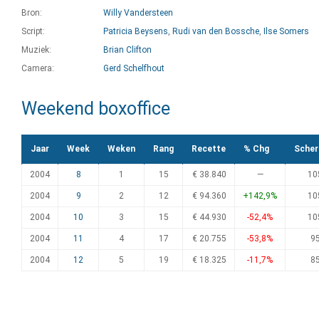
Bron:
Willy Vandersteen
Script:
Patricia Beysens
,
Rudi van den Bossche
,
Ilse Somers
Muziek:
Brian Clifton
Camera:
Gerd Schelfhout
Weekend boxoffice
Jaar
Week
Weken
Rang
Recette
% Chg
Sche
2004
8
1
15
€ 38.840
—
10
2004
9
2
12
€ 94.360
+142,9%
10
2004
10
3
15
€ 44.930
-52,4%
10
2004
11
4
17
€ 20.755
-53,8%
9
2004
12
5
19
€ 18.325
-11,7%
8