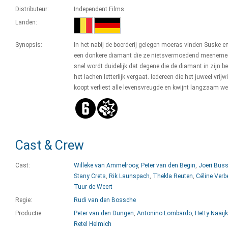
Distributeur:
Independent Films
Landen:
Synopsis:
In het nabij de boerderij gelegen moeras vinden Suske e
een donkere diamant die ze nietsvermoedend meenemen
snel wordt duidelijk dat degene die de diamant in zijn be
het lachen letterlijk vergaat. Iedereen die het juweel vrijwi
koopt verliest alle levensvreugde en kwijnt langzaam we
Cast & Crew
Cast:
Willeke van Ammelrooy
,
Peter van den Begin
,
Joeri Bus
Stany Crets
,
Rik Launspach
,
Thekla Reuten
,
Céline Verb
Tuur de Weert
Regie:
Rudi van den Bossche
Productie:
Peter van den Dungen
,
Antonino Lombardo
,
Hetty Naaij
Retel Helmich