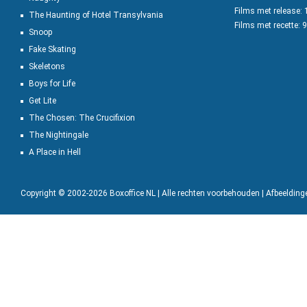
Films met release:
The Haunting of Hotel Transylvania
Films met recette: 
Snoop
Fake Skating
Skeletons
Boys for Life
Get Lite
The Chosen: The Crucifixion
The Nightingale
A Place in Hell
Copyright © 2002-2026 Boxoffice NL | Alle rechten voorbehouden | Afbeeldin