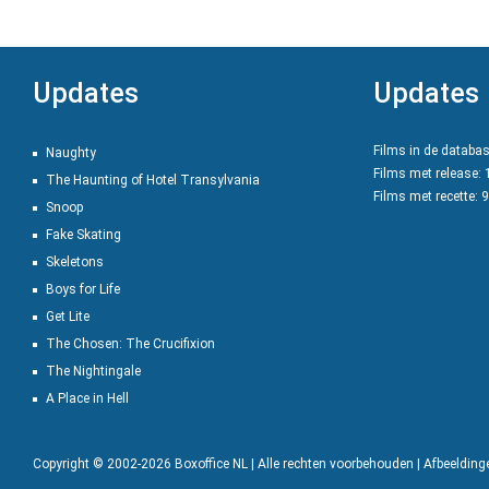
Updates
Updates
Films in de databa
Naughty
Films met release:
The Haunting of Hotel Transylvania
Films met recette: 
Snoop
Fake Skating
Skeletons
Boys for Life
Get Lite
The Chosen: The Crucifixion
The Nightingale
A Place in Hell
Copyright © 2002-2026 Boxoffice NL | Alle rechten voorbehouden | Afbeeldin