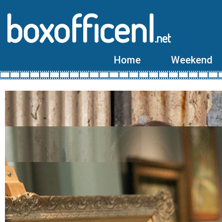
boxofficenl
.net
Home
Weekend