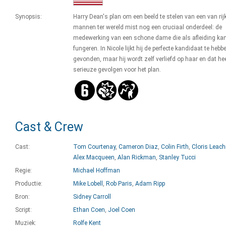
Synopsis:
Harry Dean's plan om een beeld te stelen van een van rij
mannen ter wereld mist nog een cruciaal onderdeel: de
medewerking van een schone dame die als afleiding ka
fungeren. In Nicole lijkt hij de perfecte kandidaat te hebb
gevonden, maar hij wordt zelf verliefd op haar en dat he
serieuze gevolgen voor het plan.
Cast & Crew
Cast:
Tom Courtenay
,
Cameron Diaz
,
Colin Firth
,
Cloris Leac
Alex Macqueen
,
Alan Rickman
,
Stanley Tucci
Regie:
Michael Hoffman
Productie:
Mike Lobell
,
Rob Paris
,
Adam Ripp
Bron:
Sidney Carroll
Script:
Ethan Coen
,
Joel Coen
Muziek:
Rolfe Kent