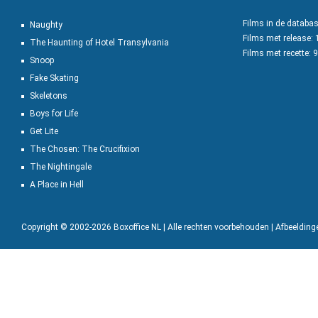
Films in de databa
Naughty
Films met release:
The Haunting of Hotel Transylvania
Films met recette: 
Snoop
Fake Skating
Skeletons
Boys for Life
Get Lite
The Chosen: The Crucifixion
The Nightingale
A Place in Hell
Copyright © 2002-2026 Boxoffice NL | Alle rechten voorbehouden | Afbeeldin