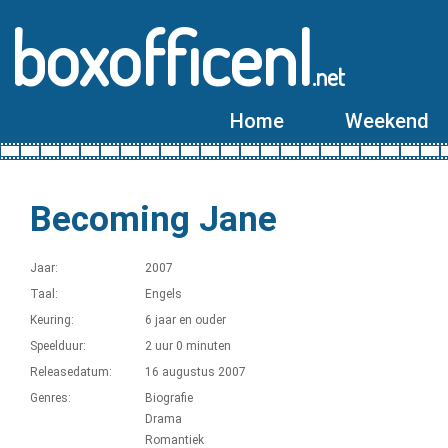
boxofficenl
.net
Home
Weekend
Becoming Jane
Jaar:
2007
Taal:
Engels
Keuring:
6 jaar en ouder
Speelduur:
2 uur 0 minuten
Releasedatum:
16 augustus 2007
Genres:
Biografie
Drama
Romantiek