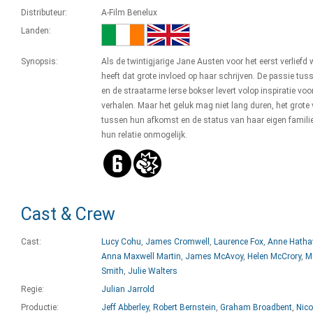
Distributeur:
A-Film Benelux
Landen:
Synopsis:
Als de twintigjarige Jane Austen voor het eerst verliefd 
heeft dat grote invloed op haar schrijven. De passie tus
en de straatarme Ierse bokser levert volop inspiratie voo
verhalen. Maar het geluk mag niet lang duren, het grote 
tussen hun afkomst en de status van haar eigen famili
hun relatie onmogelijk.
Cast & Crew
Cast:
Lucy Cohu
,
James Cromwell
,
Laurence Fox
,
Anne Hath
Anna Maxwell Martin
,
James McAvoy
,
Helen McCrory
,
M
Smith
,
Julie Walters
Regie:
Julian Jarrold
Productie:
Jeff Abberley
,
Robert Bernstein
,
Graham Broadbent
,
Nico