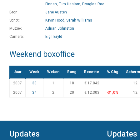
Finnan
,
Tim Haslam
,
Douglas Rae
Bron:
Jane Austen
Script:
Kevin Hood
,
Sarah Williams
Muziek:
Adrian Johnston
Camera:
Eigil Bryld
Weekend boxoffice
Jaar
Week
Weken
Rang
Recette
% Chg
Scherm
2007
33
1
18
€ 17.842
—
12
2007
34
2
20
€ 12.303
-31,0%
12
Updates
Updates