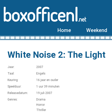
boxofficenl
.net
Home
Weekend
White Noise 2: The Light
Jaar:
2007
Taal:
Engels
Keuring:
16 jaar en ouder
Speelduur:
1 uur 39 minuten
Releasedatum:
19 juli 2007
Genres:
Drama
Horror
Thriller