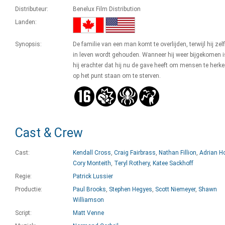
Distributeur:
Benelux Film Distribution
Landen:
Synopsis:
De familie van een man komt te overlijden, terwijl hij zel
in leven wordt gehouden. Wanneer hij weer bijgekomen 
hij erachter dat hij nu de gave heeft om mensen te herk
op het punt staan om te sterven.
Cast & Crew
Cast:
Kendall Cross
,
Craig Fairbrass
,
Nathan Fillion
,
Adrian H
Cory Monteith
,
Teryl Rothery
,
Katee Sackhoff
Regie:
Patrick Lussier
Productie:
Paul Brooks
,
Stephen Hegyes
,
Scott Niemeyer
,
Shawn
Williamson
Script:
Matt Venne