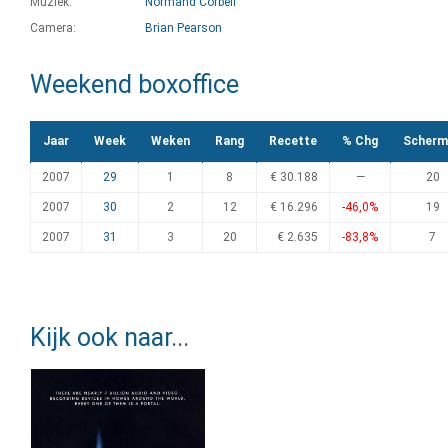
Muziek:
Normand Corbeil
Camera:
Brian Pearson
Weekend boxoffice
Jaar
Week
Weken
Rang
Recette
% Chg
Scherm
2007
29
1
8
€ 30.188
—
20
2007
30
2
12
€ 16.296
-46,0%
19
2007
31
3
20
€ 2.635
-83,8%
7
Kijk ook naar...