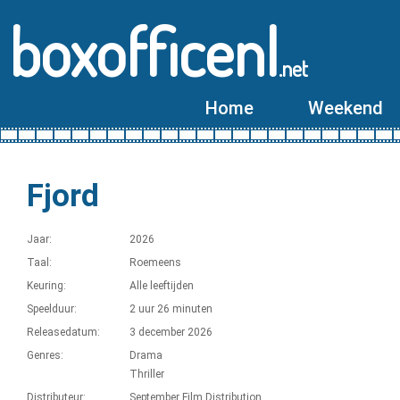
boxofficenl
.net
Home
Weekend
Fjord
Jaar:
2026
Taal:
Roemeens
Keuring:
Alle leeftijden
Speelduur:
2 uur 26 minuten
Releasedatum:
3 december 2026
Genres:
Drama
Thriller
Distributeur:
September Film Distribution