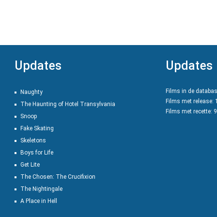
Updates
Updates
Films in de databa
Naughty
Films met release:
The Haunting of Hotel Transylvania
Films met recette: 
Snoop
Fake Skating
Skeletons
Boys for Life
Get Lite
The Chosen: The Crucifixion
The Nightingale
A Place in Hell