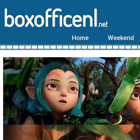
boxofficenl
.net
Home
Weekend