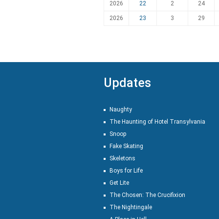
2026
22
2
24
2026
23
3
29
Updates
Naughty
The Haunting of Hotel Transylvania
Snoop
Fake Skating
Skeletons
Boys for Life
Get Lite
The Chosen: The Crucifixion
The Nightingale