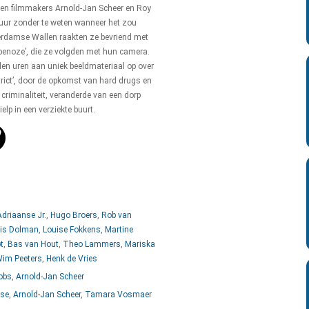
nen filmmakers Arnold-Jan Scheer en Roy
ur zonder te weten wanneer het zou
erdamse Wallen raakten ze bevriend met
‘penoze’, die ze volgden met hun camera.
allen uren aan uniek beeldmateriaal op over
trict’, door de opkomst van hard drugs en
criminaliteit, veranderde van een dorp
elp in een verziekte buurt.
Adriaanse Jr.
,
Hugo Broers
,
Rob van
is Dolman
,
Louise Fokkens
,
Martine
t
,
Bas van Hout
,
Theo Lammers
,
Mariska
im Peeters
,
Henk de Vries
obs
,
Arnold-Jan Scheer
se
,
Arnold-Jan Scheer
,
Tamara Vosmaer