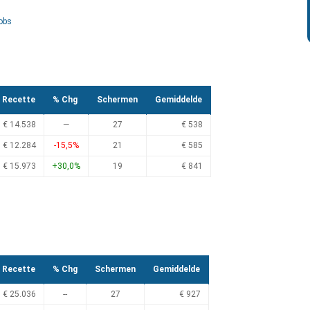
obs
Recette
% Chg
Schermen
Gemiddelde
€ 14.538
—
27
€ 538
€ 12.284
-15,5%
21
€ 585
€ 15.973
+30,0%
19
€ 841
Recette
% Chg
Schermen
Gemiddelde
€ 25.036
--
27
€ 927