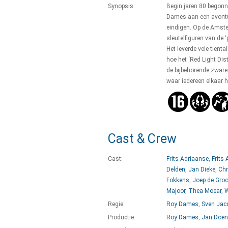
Synopsis:
Begin jaren 80 begon
Dames aan een avontu
eindigen. Op de Amst
sleutelfiguren van de 
Het leverde vele tient
hoe het ‘Red Light Dis
de bijbehorende zware 
waar iedereen elkaar hi
Cast & Crew
Cast:
Frits Adriaanse
,
Frits 
Delden
,
Jan Dieke
,
Chr
Fokkens
,
Joep de Groo
Majoor
,
Thea Moear
,
W
Regie:
Roy Dames
,
Sven Jac
Productie:
Roy Dames
,
Jan Doen