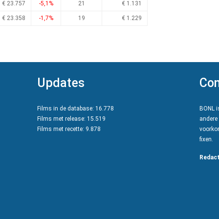
€ 23.757
-5,1%
21
€ 1.131
€ 23.358
-1,7%
19
€ 1.229
Updates
Con
Films in de database: 16.778
BONL is
Films met release: 15.519
andere 
Films met recette: 9.878
voorkom
fixen.
Redact