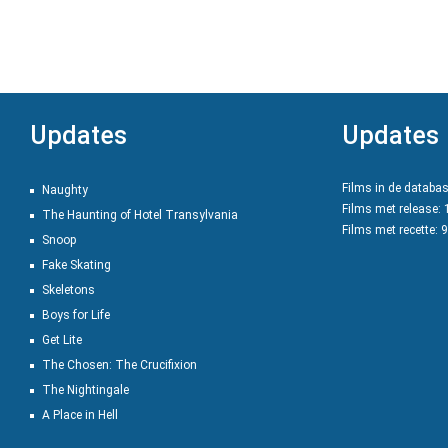
Updates
Updates
Films in de databa
Naughty
Films met release:
The Haunting of Hotel Transylvania
Films met recette: 
Snoop
Fake Skating
Skeletons
Boys for Life
Get Lite
The Chosen: The Crucifixion
The Nightingale
A Place in Hell