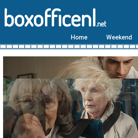
boxofficenl
.net
Home
Weekend