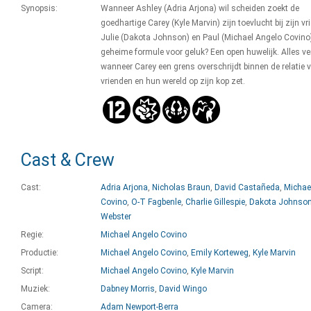
Synopsis:
Wanneer Ashley (Adria Arjona) wil scheiden zoekt de
goedhartige Carey (Kyle Marvin) zijn toevlucht bij zijn v
Julie (Dakota Johnson) en Paul (Michael Angelo Covino
geheime formule voor geluk? Een open huwelijk. Alles ve
wanneer Carey een grens overschrijdt binnen de relatie v
vrienden en hun wereld op zijn kop zet.
Cast & Crew
Cast:
Adria Arjona
,
Nicholas Braun
,
David Castañeda
,
Michae
Covino
,
O-T Fagbenle
,
Charlie Gillespie
,
Dakota Johnso
Webster
Regie:
Michael Angelo Covino
Productie:
Michael Angelo Covino
,
Emily Korteweg
,
Kyle Marvin
Script:
Michael Angelo Covino
,
Kyle Marvin
Muziek:
Dabney Morris
,
David Wingo
Camera:
Adam Newport-Berra