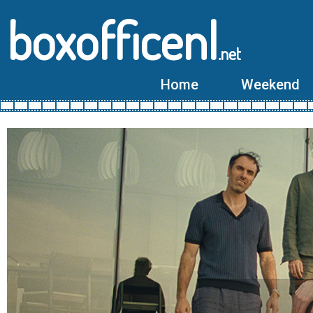
boxofficenl
.net
Home
Weekend