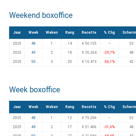
Weekend boxoffice
Jaar
Week
Weken
Rang
Recette
% Chg
Scherm
2025
48
1
14
€ 50.155
—
53
2025
49
2
18
€ 35.264
-29,7%
48
2025
50
3
25
€ 15.473
-56,1%
42
Week boxoffice
Jaar
Week
Weken
Rang
Recette
% Chg
Scherm
2025
48
1
12
€ 75.206
--
52
2025
49
2
17
€ 51.406
-31,6%
48