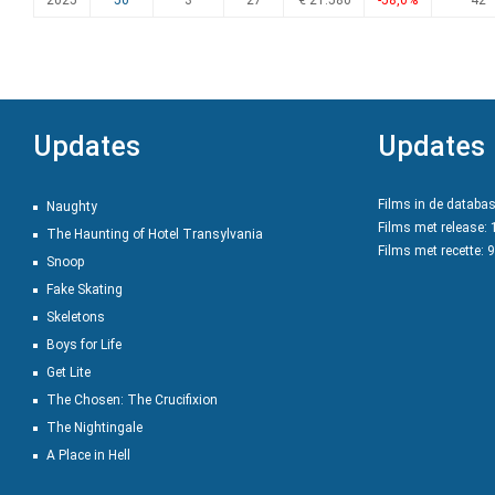
2025
50
3
27
€ 21.580
-58,0%
42
Updates
Updates
Films in de databa
Naughty
Films met release:
The Haunting of Hotel Transylvania
Films met recette: 
Snoop
Fake Skating
Skeletons
Boys for Life
Get Lite
The Chosen: The Crucifixion
The Nightingale
A Place in Hell