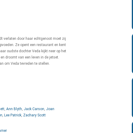
dt verlaten door haar echtgenoot moet zij
opvoeden. Ze opent een restaurant en kent
aar oudste dochter Veda kijkt neer op het
en droomt van een leven in de jetset.
aan om Veda tevreden te stellen.
ett
,
Ann Blyth
,
Jack Carson
,
Joan
en
,
Lee Patrick
,
Zachary Scott
arner