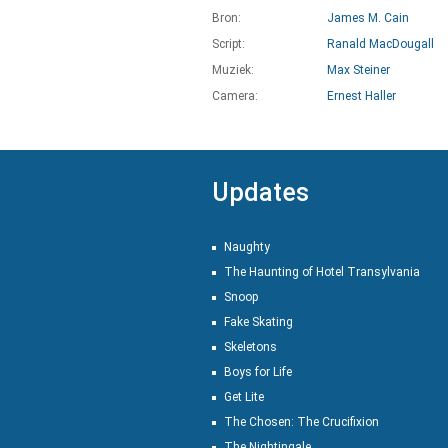
Bron:
James M. Cain
Script:
Ranald MacDougall
Muziek:
Max Steiner
Camera:
Ernest Haller
Updates
Naughty
The Haunting of Hotel Transylvania
Snoop
Fake Skating
Skeletons
Boys for Life
Get Lite
The Chosen: The Crucifixion
The Nightingale