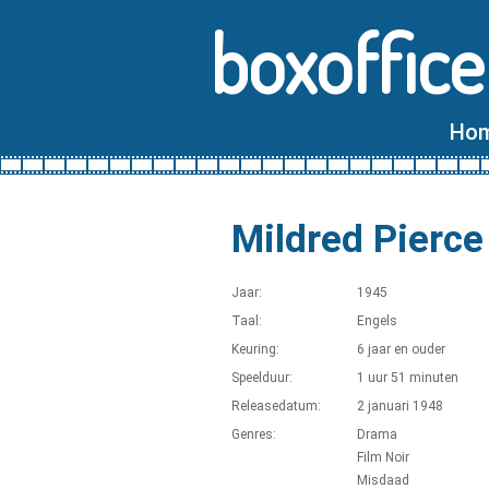
boxoffice
Ho
Mildred Pierce
Jaar:
1945
Taal:
Engels
Keuring:
6 jaar en ouder
Speelduur:
1 uur 51 minuten
Releasedatum:
2 januari 1948
Genres:
Drama
Film Noir
Misdaad