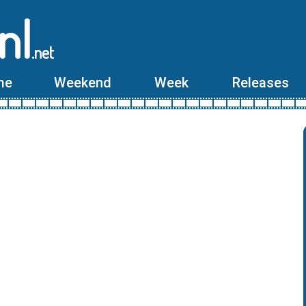
nl
.net
me
Weekend
Week
Releases