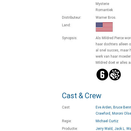
Mysterie
Romantiek
Distributeur:
Warner Bros.
Land:
Synopsis:
Als Mildred Pierce wor
haar dochters alleen 
al snel succes, maar h
werk van haar moeder 
Mildred doet er alles 
Cast & Crew
Cast:
Eve Arden
,
Bruce Benn
Crawford
,
Moroni Ols
Regie:
Michael Curtiz
Productie:
Jerry Wald
,
Jack L. W