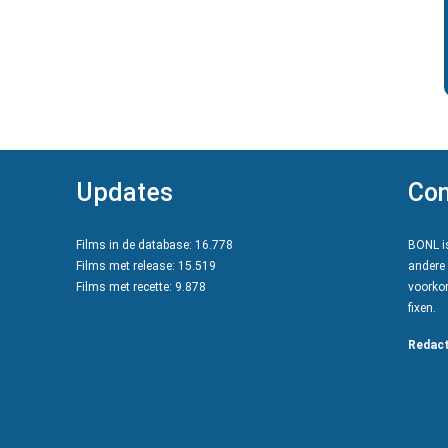
Updates
Con
Films in de database: 16.778
BONL is
Films met release: 15.519
andere 
Films met recette: 9.878
voorkom
fixen.
Redact