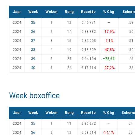
Jaar
Week
Weken
Rang
Recette
% Chg
Scher
2024
35
1
12
€ 46.771
—
53
2024
36
2
14
€ 38.382
-17,9%
56
2024
37
3
15
€ 36.053
-6,1%
51
2024
38
4
19
€ 18.809
-47,8%
50
2024
39
5
25
€ 24.194
+28,6%
46
2024
40
6
24
€ 17.614
-27,2%
36
Week boxoffice
Jaar
Week
Weken
Rang
Recette
% Chg
Scherm
2024
35
1
11
€ 80.272
--
54
2024
36
2
12
€ 68.914
-14,1%
55