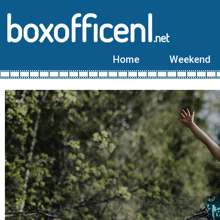
boxofficenl
.net
Home
Weekend