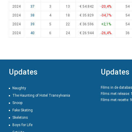
2024
37
3
13
€ 54.842
-20,4%
54
2024
38
4
18
€ 35.829
-34,7%
54
2024
39
5
22
€ 36.596
+2,1%
54
2024
40
6
24
€ 26.944
-26,4%
36
Updates
Updates
Films in de databa
Naughty
Films met release:
The Haunting of Hotel Transylvania
Films met recette: 
Snoop
Fake Skating
Skeletons
Boys for Life