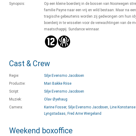
Synopsis:
Op een kleine boerderij in de bossen van Noorwegen stre
familie Payne naar een vrij en wild bestaan. Maar na een
tragische gebeurtenis worden zij gedwongen om hun idy
boerderij in te wisselen voor de verwachtingen van de 
maatschappij. Sundance winnaar.
Cast & Crew
Regie:
Silje Evensmo Jacobsen
Productie:
Mari Bakke Riise
Script:
Silje Evensmo Jacobsen
Muziek:
Olav Øyehaug
Camera:
Karine Fosser
,
Silje Evensmo Jacobsen
,
Line Konstanse
Lyngstadaas
,
Fred Arne Wergeland
Weekend boxoffice