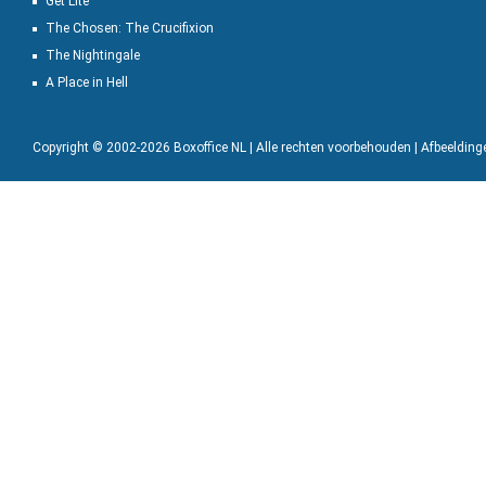
Get Lite
The Chosen: The Crucifixion
The Nightingale
A Place in Hell
Copyright © 2002-2026 Boxoffice NL | Alle rechten voorbehouden | Afbeeldin