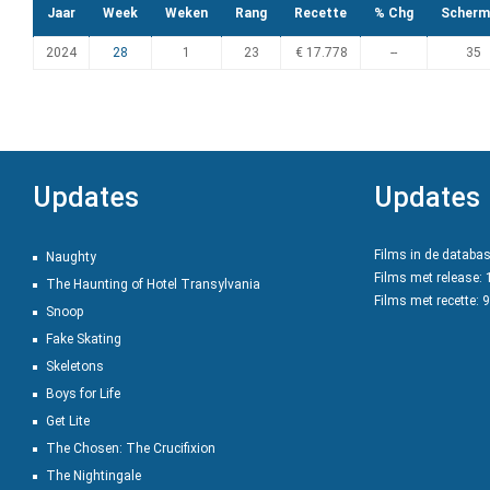
Jaar
Week
Weken
Rang
Recette
% Chg
Scherm
2024
28
1
23
€ 17.778
--
35
Updates
Updates
Films in de databa
Naughty
Films met release:
The Haunting of Hotel Transylvania
Films met recette: 
Snoop
Fake Skating
Skeletons
Boys for Life
Get Lite
The Chosen: The Crucifixion
The Nightingale