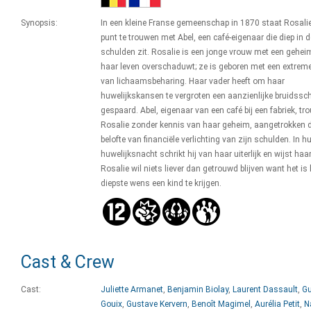
Synopsis:
In een kleine Franse gemeenschap in 1870 staat Rosalie
punt te trouwen met Abel, een café-eigenaar die diep in d
schulden zit. Rosalie is een jonge vrouw met een gehei
haar leven overschaduwt; ze is geboren met een extrem
van lichaamsbeharing. Haar vader heeft om haar
huwelijkskansen te vergroten een aanzienlijke bruidssc
gespaard. Abel, eigenaar van een café bij een fabriek, tr
Rosalie zonder kennis van haar geheim, aangetrokken 
belofte van financiële verlichting van zijn schulden. In h
huwelijksnacht schrikt hij van haar uiterlijk en wijst haar
Rosalie wil niets liever dan getrouwd blijven want het is
diepste wens een kind te krijgen.
Cast & Crew
Cast:
Juliette Armanet
,
Benjamin Biolay
,
Laurent Dassault
,
Gu
Gouix
,
Gustave Kervern
,
Benoît Magimel
,
Aurélia Petit
,
N