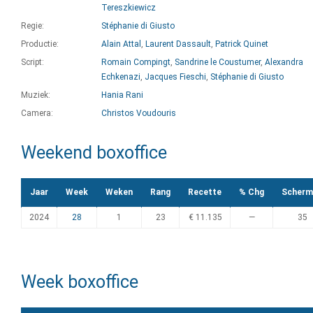
Tereszkiewicz
Regie:
Stéphanie di Giusto
Productie:
Alain Attal
,
Laurent Dassault
,
Patrick Quinet
Script:
Romain Compingt
,
Sandrine le Coustumer
,
Alexandra
Echkenazi
,
Jacques Fieschi
,
Stéphanie di Giusto
Muziek:
Hania Rani
Camera:
Christos Voudouris
Weekend boxoffice
Jaar
Week
Weken
Rang
Recette
% Chg
Scherm
2024
28
1
23
€ 11.135
—
35
Week boxoffice