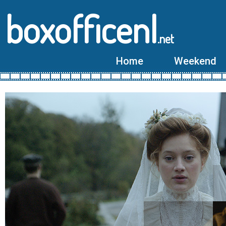
boxofficenl
.net
Home
Weekend