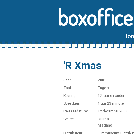
boxoffice
Ho
'R Xmas
Jaar:
2001
Taal:
Engels
Keuring:
12 jaar en ouder
Speelduur:
1 uur 23 minuten
Releasedatum:
12 december 2002
Genres:
Drama
Misdaad
Distributeur:
Filmmuseum Distribut