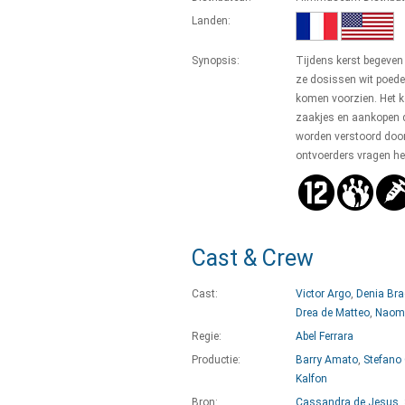
Landen:
Synopsis:
Tijdens kerst begeven
ze dosissen wit poeder
komen voorzien. Het ko
zaakjes en aankopen d
worden verstoord door
ontvoerders vragen he
Cast & Crew
Cast:
Victor Argo
,
Denia Bra
Drea de Matteo
,
Naomi
Regie:
Abel Ferrara
Productie:
Barry Amato
,
Stefano 
Kalfon
Bron:
Cassandra de Jesus
,