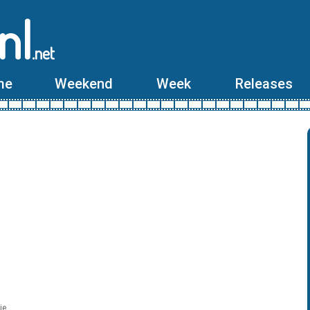
nl
.net
me
Weekend
Week
Releases
ie