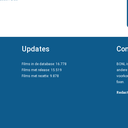
Updates
Con
Films in de database: 16.778
BONL is
Films met release: 15.519
andere 
Films met recette: 9.878
voorkom
fixen.
Redact