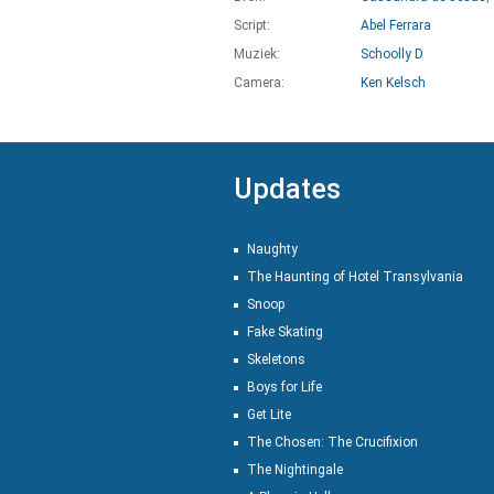
Script:
Abel Ferrara
Muziek:
Schoolly D
Camera:
Ken Kelsch
Updates
Naughty
The Haunting of Hotel Transylvania
Snoop
Fake Skating
Skeletons
Boys for Life
Get Lite
The Chosen: The Crucifixion
The Nightingale