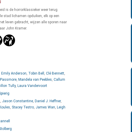
id is de horrorklassieker weer terug.
le stad lichamen opduiken, elk op een
et leven gebracht, wijzen alle sporen naar
aar John Kramer.
 Emily Anderson
,
Tobin Bell
,
Clé Bennett
,
 Passmore
,
Mandela van Peebles
,
Callum
llon Tully
,
Laura Vandervoort
Spierig
g
,
Jason Constantine
,
Daniel J. Heffner
,
Koules
,
Stacey Testro
,
James Wan
,
Leigh
annell
tolberg