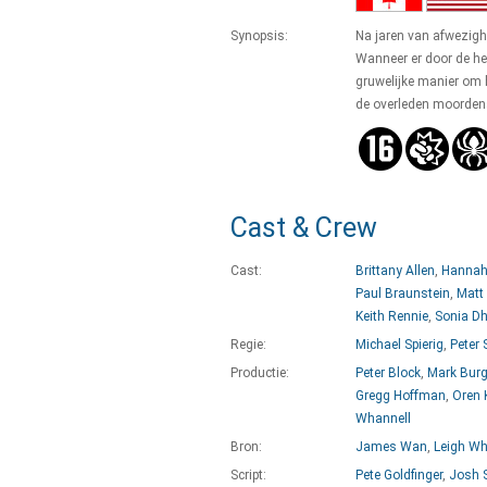
Synopsis:
Na jaren van afwezighe
Wanneer er door de he
gruwelijke manier om h
de overleden moorden
Cast & Crew
Cast:
Brittany Allen
,
Hannah
Paul Braunstein
,
Matt
Keith Rennie
,
Sonia Dhi
Regie:
Michael Spierig
,
Peter 
Productie:
Peter Block
,
Mark Bur
Gregg Hoffman
,
Oren 
Whannell
Bron:
James Wan
,
Leigh Wh
Script:
Pete Goldfinger
,
Josh S