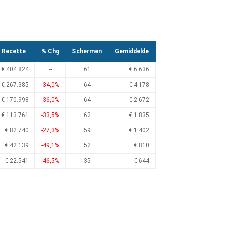
Recette
% Chg
Schermen
Gemiddelde
€ 404.824
--
61
€ 6.636
€ 267.385
-34,0%
64
€ 4.178
€ 170.998
-36,0%
64
€ 2.672
€ 113.761
-33,5%
62
€ 1.835
€ 82.740
-27,3%
59
€ 1.402
€ 42.139
-49,1%
52
€ 810
€ 22.541
-46,5%
35
€ 644