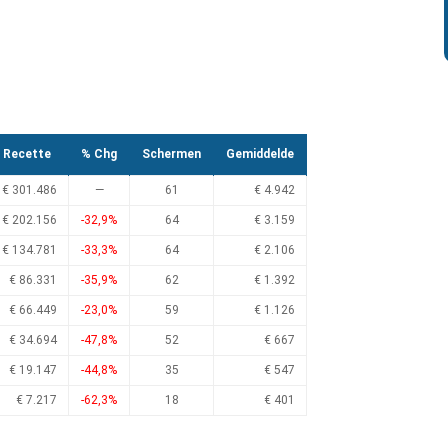
Recette
% Chg
Schermen
Gemiddelde
€ 301.486
—
61
€ 4.942
€ 202.156
-32,9%
64
€ 3.159
€ 134.781
-33,3%
64
€ 2.106
€ 86.331
-35,9%
62
€ 1.392
€ 66.449
-23,0%
59
€ 1.126
€ 34.694
-47,8%
52
€ 667
€ 19.147
-44,8%
35
€ 547
€ 7.217
-62,3%
18
€ 401