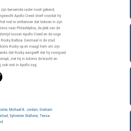
zijn beroemde vader nooit gekend,
ewicht Apollo Creed stierf voordat hij
het niet te ontkennen dat boksen in zijn
donis naar Philadelphia, de plek van de
strijd tussen Apollo Creed en de ruige
Rocky Balboa. Eenmaal in de stad
nis Rocky op en vraagt ​​hem om zijn
danks dat Rocky aangeeft dat hij voorgoed
stapt, ziet hij in Adonis de kracht en
j ook ooit in Apollo zag.
oster
,
Michael B. Jordan
,
Graham
ashad
,
Sylvester Stallone
,
Tessa
rd