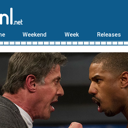
nl
.net
me
Weekend
Week
Releases