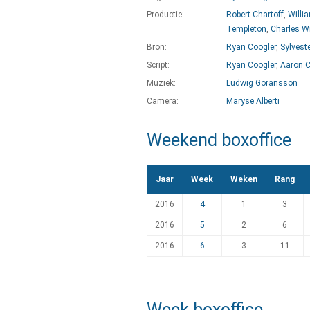
Productie:
Robert Chartoff
,
Willi
Templeton
,
Charles Wi
Bron:
Ryan Coogler
,
Sylveste
Script:
Ryan Coogler
,
Aaron C
Muziek:
Ludwig Göransson
Camera:
Maryse Alberti
Weekend boxoffice
Jaar
Week
Weken
Rang
2016
4
1
3
2016
5
2
6
2016
6
3
11
Week boxoffice