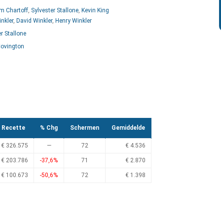
am Chartoff
,
Sylvester Stallone
,
Kevin King
nkler
,
David Winkler
,
Henry Winkler
r Stallone
ovington
Recette
% Chg
Schermen
Gemiddelde
€ 326.575
—
72
€ 4.536
€ 203.786
-37,6%
71
€ 2.870
€ 100.673
-50,6%
72
€ 1.398