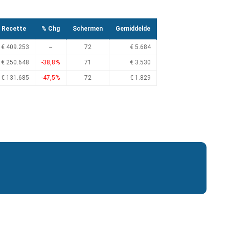
Recette
% Chg
Schermen
Gemiddelde
€ 409.253
--
72
€ 5.684
€ 250.648
-38,8%
71
€ 3.530
€ 131.685
-47,5%
72
€ 1.829