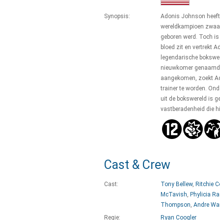
Synopsis:
Adonis Johnson heeft 
wereldkampioen zwaarg
geboren werd. Toch is 
bloed zit en vertrekt A
legendarische bokswed
nieuwkomer genaamd 
aangekomen, zoekt Ado
trainer te worden. On
uit de bokswereld is ge
vastberadenheid die hi
Cast & Crew
Cast:
Tony Bellew
,
Ritchie C
McTavish
,
Phylicia R
Thompson
,
Andre Wa
Regie:
Ryan Coogler