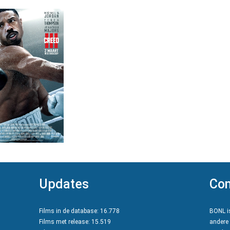
Updates
Con
Films in de database: 16.778
BONL is
Films met release: 15.519
andere 