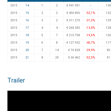
2015
14
1
2
€ 941.951
--
130
2015
15
2
2
€ 450.856
-52,1%
132
2015
16
3
2
€ 311.270
-31,0%
129
2015
17
4
4
€ 268.382
-13,8%
128
2015
18
5
7
€ 215.758
-19,6%
126
2015
19
6
8
€ 127.932
-40,7%
117
2015
20
7
14
€ 76.828
-39,9%
85
2015
21
8
20
€ 36.462
-52,5%
51
Trailer