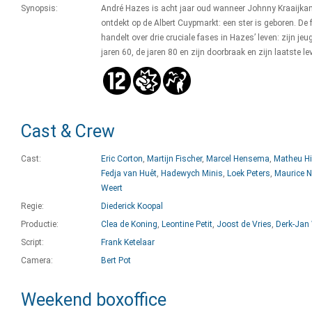
Synopsis:
André Hazes is acht jaar oud wanneer Johnny Kraaijk
ontdekt op de Albert Cuypmarkt: een ster is geboren. De 
handelt over drie cruciale fases in Hazes’ leven: zijn jeu
jaren 60, de jaren 80 en zijn doorbraak en zijn laatste le
Cast & Crew
Cast:
Eric Corton
,
Martijn Fischer
,
Marcel Hensema
,
Matheu H
Fedja van Huêt
,
Hadewych Minis
,
Loek Peters
,
Maurice 
Weert
Regie:
Diederick Koopal
Productie:
Clea de Koning
,
Leontine Petit
,
Joost de Vries
,
Derk-Jan
Script:
Frank Ketelaar
Camera:
Bert Pot
Weekend boxoffice