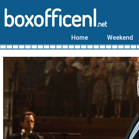
boxofficenl
.net
Home
Weekend