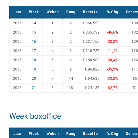
Jaar
Week
Weken
Rang
Recette
% Chg
Scher
2015
14
1
2
€ 666.553
—
130
2015
15
2
2
€ 355.732
-46,6%
132
2015
16
3
2
€ 237.766
-33,2%
129
2015
17
4
3
€ 210.737
-11,4%
128
2015
18
5
6
€ 150.989
-28,4%
126
2015
19
6
9
€ 96.820
-35,9%
117
2015
20
7
14
€ 64.636
-33,2%
85
2015
21
8
18
€ 24.137
-62,7%
51
Week boxoffice
Jaar
Week
Weken
Rang
Recette
% Chg
Scher