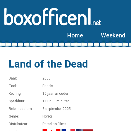
boxofficenl
.net
Home
Weekend
Land of the Dead
Jaar:
2005
Taal:
Engels
Keuring:
16 jaar en ouder
Speelduur:
1 uur 33 minuten
Releasedatum:
8 september 2005
Genre:
Horror
Distributeur:
Paradiso Films