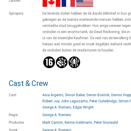
Landen:
Synopsis:
De levende doden hebben de de Aarde definitief in hun g
gekregen en de laatste overlevende mensen hebben zich
versterkte stad teruggetrokken. Hun enige verweer tegen
ondoden is een enorme tank, de Dead Reckoning, die in 
is van de steenrijke Kaufman. De rest van de bevolking h
helaas wat minder goed en moet dagelijks keihard vec
de ondoden buiten de stadsmuren te houden.
Cast & Crew
Cast:
Asia Argento
,
Simon Baker
,
Devon Bostick
,
Dennis Hopp
Robert Joy
,
John Leguizamo
,
Peter Outerbridge
,
Simon 
George A. Romero
,
Edgar Wright
Regie:
George A. Romero
Productie:
Mark Canton
,
Bernie Goldmann
,
Peter Grunwald
Script:
George A. Romero