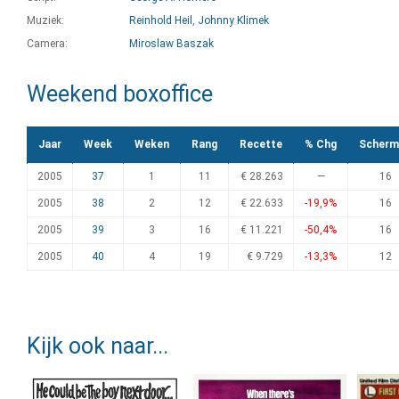
Muziek:
Reinhold Heil
,
Johnny Klimek
Camera:
Miroslaw Baszak
Weekend boxoffice
Jaar
Week
Weken
Rang
Recette
% Chg
Scherm
2005
37
1
11
€ 28.263
—
16
2005
38
2
12
€ 22.633
-19,9%
16
2005
39
3
16
€ 11.221
-50,4%
16
2005
40
4
19
€ 9.729
-13,3%
12
Kijk ook naar...