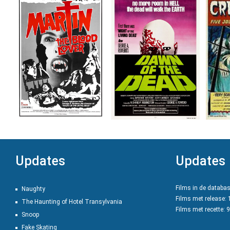
Updates
Updates
Films in de databa
Naughty
Films met release:
The Haunting of Hotel Transylvania
Films met recette: 
Snoop
Fake Skating