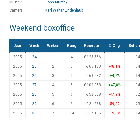
Muziek:
John Murphy
Camera:
Karl Walter Lindenlaub
Weekend boxoffice
Jaar
Week
Weken
Rang
Recette
% Chg
Scher
2005
24
1
4
€ 125.556
—
34
2005
25
2
5
€ 65.153
-48,1%
34
2005
26
3
5
€ 68.232
+4,7%
34
2005
27
4
5
€ 100.858
+47,8%
34
2005
28
5
6
€ 52.558
-47,9%
32
2005
29
6
9
€ 21.278
-59,5%
25
2005
30
7
14
€ 17.165
-19,3%
14