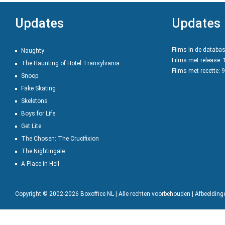
Updates
Updates
Films in de databa
Naughty
Films met release:
The Haunting of Hotel Transylvania
Films met recette: 
Snoop
Fake Skating
Skeletons
Boys for Life
Get Lite
The Chosen: The Crucifixion
The Nightingale
A Place in Hell
Copyright © 2002-2026 Boxoffice NL | Alle rechten voorbehouden | Afbeeldin