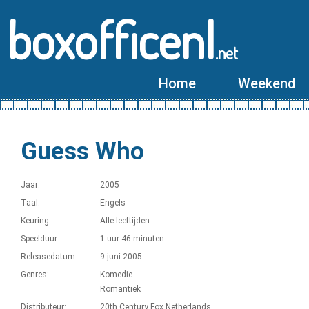
boxofficenl
.net
Home
Weekend
Guess Who
Jaar:
2005
Taal:
Engels
Keuring:
Alle leeftijden
Speelduur:
1 uur 46 minuten
Releasedatum:
9 juni 2005
Genres:
Komedie
Romantiek
Distributeur:
20th Century Fox Netherlands