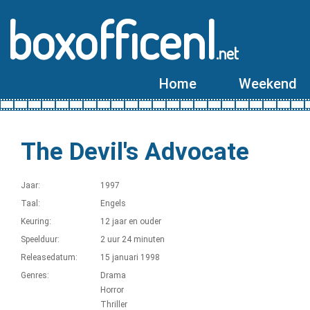
boxofficenl
.net
Home
Weekend
The Devil's Advocate
Jaar:
1997
Taal:
Engels
Keuring:
12 jaar en ouder
Speelduur:
2 uur 24 minuten
Releasedatum:
15 januari 1998
Genres:
Drama
Horror
Thriller