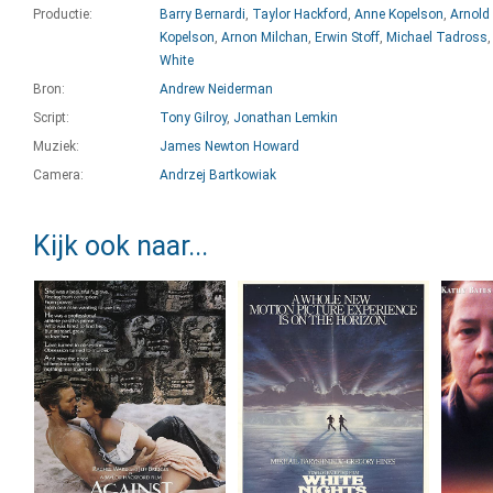
Productie:
Barry Bernardi
,
Taylor Hackford
,
Anne Kopelson
,
Arnold
Kopelson
,
Arnon Milchan
,
Erwin Stoff
,
Michael Tadross
White
Bron:
Andrew Neiderman
Script:
Tony Gilroy
,
Jonathan Lemkin
Muziek:
James Newton Howard
Camera:
Andrzej Bartkowiak
Kijk ook naar...