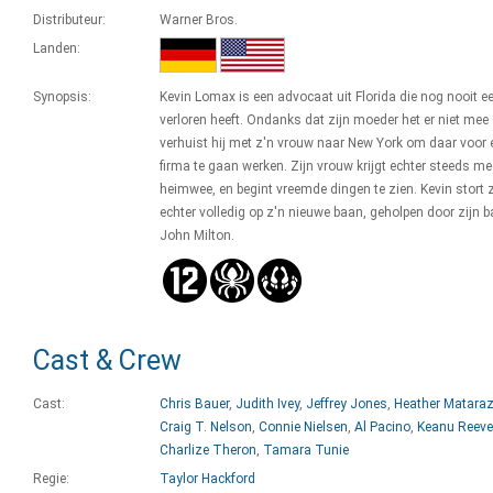
Distributeur:
Warner Bros.
Landen:
Synopsis:
Kevin Lomax is een advocaat uit Florida die nog nooit e
verloren heeft. Ondanks dat zijn moeder het er niet mee 
verhuist hij met z'n vrouw naar New York om daar voor 
firma te gaan werken. Zijn vrouw krijgt echter steeds me
heimwee, en begint vreemde dingen te zien. Kevin stort 
echter volledig op z'n nieuwe baan, geholpen door zijn 
John Milton.
Cast & Crew
Cast:
Chris Bauer
,
Judith Ivey
,
Jeffrey Jones
,
Heather Matara
Craig T. Nelson
,
Connie Nielsen
,
Al Pacino
,
Keanu Reev
Charlize Theron
,
Tamara Tunie
Regie:
Taylor Hackford