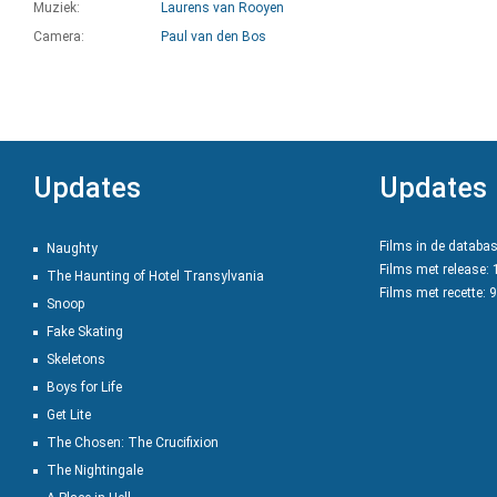
Muziek:
Laurens van Rooyen
Camera:
Paul van den Bos
Updates
Updates
Films in de databa
Naughty
Films met release:
The Haunting of Hotel Transylvania
Films met recette: 
Snoop
Fake Skating
Skeletons
Boys for Life
Get Lite
The Chosen: The Crucifixion
The Nightingale