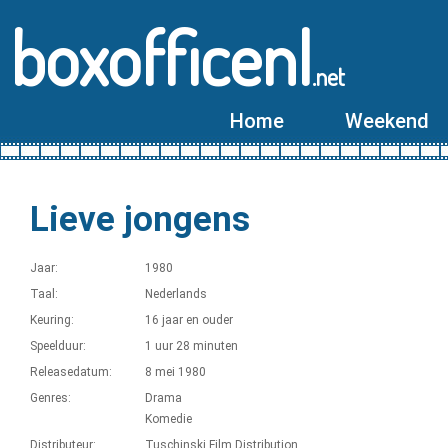
boxofficenl
.net
Home
Weekend
Lieve jongens
Jaar:
1980
Taal:
Nederlands
Keuring:
16 jaar en ouder
Speelduur:
1 uur 28 minuten
Releasedatum:
8 mei 1980
Genres:
Drama
Komedie
Distributeur:
Tuschinski Film Distribution