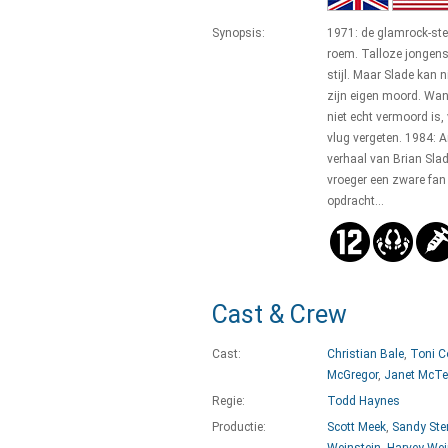
Synopsis:
1971: de glamrock-ster
roem. Talloze jongens
stijl. Maar Slade kan
zijn eigen moord. Wan
niet echt vermoord is, 
vlug vergeten. 1984: Ar
verhaal van Brian Sla
vroeger een zware fan
opdracht...
Cast & Crew
Cast:
Christian Bale
,
Toni Co
McGregor
,
Janet McTe
Regie:
Todd Haynes
Productie:
Scott Meek
,
Sandy Ste