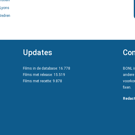
nstein
Lyons
Wedren
Updates
Con
Films in de database: 16.778
BONL is
Films met release: 15.519
andere 
Films met recette: 9.878
voorkom
fixen.
Redact