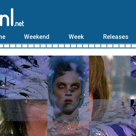
nl
.net
me
Weekend
Week
Releases