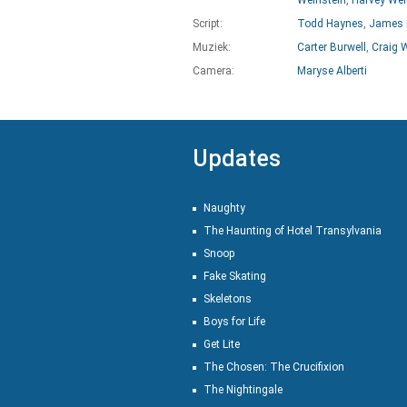
Weinstein
,
Harvey Wei
Script:
Todd Haynes
,
James 
Muziek:
Carter Burwell
,
Craig 
Camera:
Maryse Alberti
Updates
Naughty
The Haunting of Hotel Transylvania
Snoop
Fake Skating
Skeletons
Boys for Life
Get Lite
The Chosen: The Crucifixion
The Nightingale