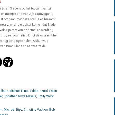
 Brian Slade is op het toppunt van zijn
 en meisjes imiteren zijn extravagante
 niet omgaan met deze status en beraamt
neer zijn fans erachter komen dat Slade
valt zijn ster van de hemel en wordt hij
thur, een journalist, krijgt de opdracht het
de nog eens op te halen. Arthur was
 van Brian Slade en aanvaardt de
llette
,
Michael Feast
,
Eddie Izzard
,
Ewan
er
,
Jonathan Rhys Meyers
,
Emily Woof
rn
,
Michael Stipe
,
Christine Vachon
,
Bob