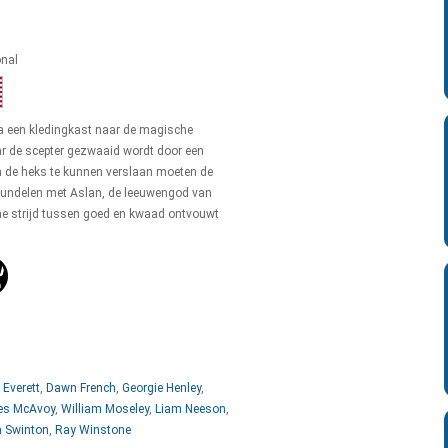
onal
via een kledingkast naar de magische
r de scepter gezwaaid wordt door een
 de heks te kunnen verslaan moeten de
bundelen met Aslan, de leeuwengod van
he strijd tussen goed en kwaad ontvouwt
 Everett
,
Dawn French
,
Georgie Henley
,
s McAvoy
,
William Moseley
,
Liam Neeson
,
a Swinton
,
Ray Winstone