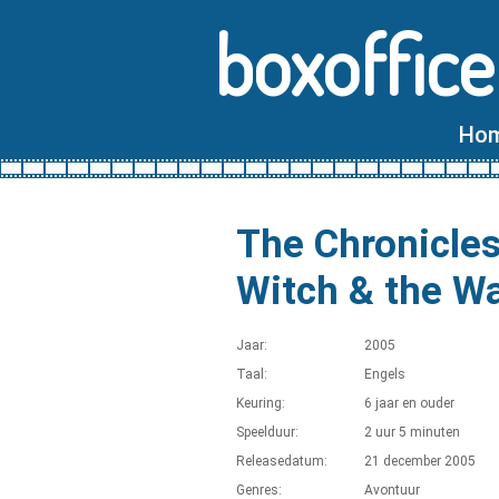
boxoffice
Ho
The Chronicles
Witch & the W
Jaar:
2005
Taal:
Engels
Keuring:
6 jaar en ouder
Speelduur:
2 uur 5 minuten
Releasedatum:
21 december 2005
Genres:
Avontuur