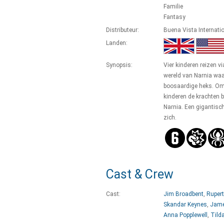
Familie
Fantasy
Distributeur:
Buena Vista Internati
Landen:
Synopsis:
Vier kinderen reizen 
wereld van Narnia waa
boosaardige heks. Om
kinderen de krachten 
Narnia. Een gigantisc
zich.
Cast & Crew
Cast:
Jim Broadbent
,
Rupert
Skandar Keynes
,
Jame
Anna Popplewell
,
Tild