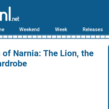
nl
.net
me
Weekend
Week
Releases
 of Narnia: The Lion, the
ardrobe