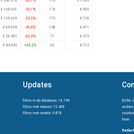
€ 240.318
-20,7%
176
€ 1.365
€ 168.041
-30,1%
176
€ 955
€ 128.629
-23,5%
175
€ 735
€ 69.699
-45,8%
148
€ 471
€ 26.497
-62,0%
71
€ 373
€ 44.843
+69,2%
63
€ 712
Updates
Con
Films in de database: 16.749
BONL is
Films met release: 15.488
andere 
Films met recette: 9.878
voorkom
fixen.
Redact