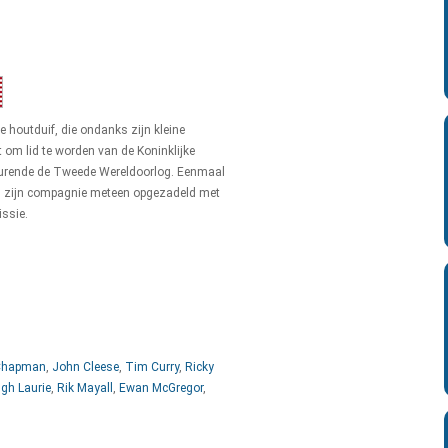
e houtduif, die ondanks zijn kleine
t om lid te worden van de Koninklijke
urende de Tweede Wereldoorlog. Eenmaal
en zijn compagnie meteen opgezadeld met
issie.
Chapman
,
John Cleese
,
Tim Curry
,
Ricky
gh Laurie
,
Rik Mayall
,
Ewan McGregor
,