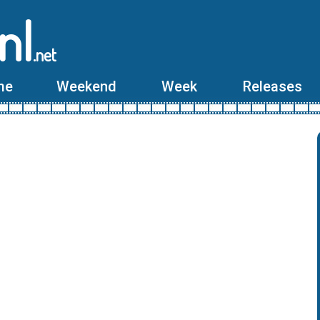
nl
.net
me
Weekend
Week
Releases