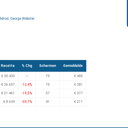
elrod
,
George Webster
Recette
% Chg
Schermen
Gemiddelde
€ 30.430
—
75
€ 406
€ 26.657
-12,4%
70
€ 381
€ 21.461
-19,5%
57
€ 377
€ 8.639
-59,7%
41
€ 211