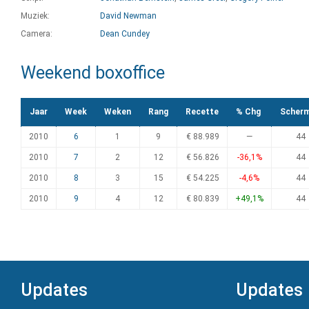
Muziek:
David Newman
Camera:
Dean Cundey
Weekend boxoffice
Jaar
Week
Weken
Rang
Recette
% Chg
Scher
2010
6
1
9
€ 88.989
—
44
2010
7
2
12
€ 56.826
-36,1%
44
2010
8
3
15
€ 54.225
-4,6%
44
2010
9
4
12
€ 80.839
+49,1%
44
Updates
Updates