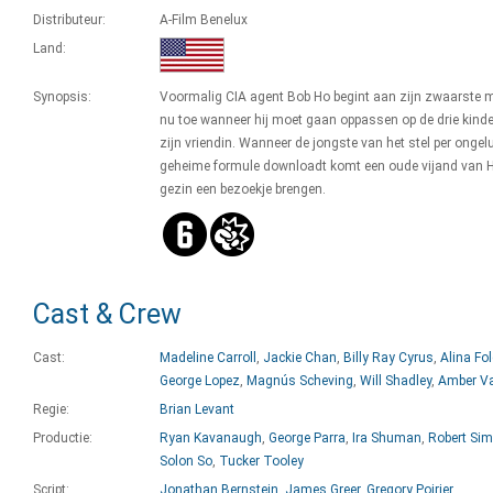
Distributeur:
A-Film Benelux
Land:
Synopsis:
Voormalig CIA agent Bob Ho begint aan zijn zwaarste m
nu toe wanneer hij moet gaan oppassen op de drie kind
zijn vriendin. Wanneer de jongste van het stel per ongel
geheime formule downloadt komt een oude vijand van H
gezin een bezoekje brengen.
Cast & Crew
Cast:
Madeline Carroll
,
Jackie Chan
,
Billy Ray Cyrus
,
Alina Fol
George Lopez
,
Magnús Scheving
,
Will Shadley
,
Amber Va
Regie:
Brian Levant
Productie:
Ryan Kavanaugh
,
George Parra
,
Ira Shuman
,
Robert Si
Solon So
,
Tucker Tooley
Script:
Jonathan Bernstein
,
James Greer
,
Gregory Poirier