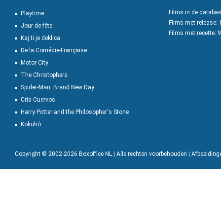
Films in de databa
Playtime
Films met release:
Jour de fête
Films met recette: 
Kaj ti je deklica
De la Comédie-Française
Motor City
The Christophers
Spider-Man: Brand New Day
Cría Cuervos
Harry Potter and the Philosopher's Stone
Kokuhô
Copyright © 2002-2026 Boxoffice NL | Alle rechten voorbehouden | Afbeeldin