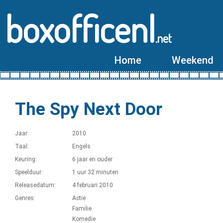
boxofficenl
.net
Home
Weekend
The Spy Next Door
Jaar:
2010
Taal:
Engels
Keuring:
6 jaar en ouder
Speelduur:
1 uur 32 minuten
Releasedatum:
4 februari 2010
Genres:
Actie
Familie
Komedie