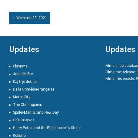
⇠ Weekend 28, 2021
Updates
Updates
Films in de databa
Playtime
Films met release:
Jour de fête
Films met recette: 
Kaj ti je deklica
De la Comédie-Française
Motor City
The Christophers
Spider-Man: Brand New Day
Cría Cuervos
Harry Potter and the Philosopher's Stone
Kokuhô