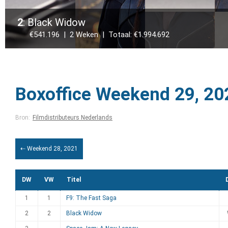
2
: Black Widow
€541.196 | 2 Weken | Totaal: €1.994.692
Boxoffice Weekend 29, 20
Bron:
Filmdistributeurs Nederlands
⇠ Weekend 28, 2021
DW
VW
Titel
1
1
F9: The Fast Saga
2
2
Black Widow