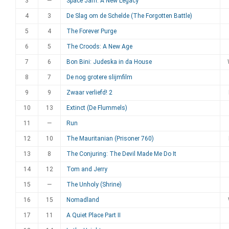
3
—
Space Jam: A New Legacy
4
3
De Slag om de Schelde (The Forgotten Battle)
5
4
The Forever Purge
6
5
The Croods: A New Age
7
6
Bon Bini: Judeska in da House
8
7
De nog grotere slijmfilm
9
9
Zwaar verliefd! 2
10
13
Extinct (De Flummels)
11
—
Run
12
10
The Mauritanian (Prisoner 760)
13
8
The Conjuring: The Devil Made Me Do It
14
12
Tom and Jerry
15
—
The Unholy (Shrine)
16
15
Nomadland
17
11
A Quiet Place Part II