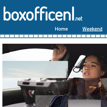
boxofficenl
.net
Home
Weekend