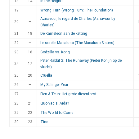
18
14
In the Heights
19
—
Wrong Turn (Wrong Turn: The Foundation)
Aznavour, le regard de Charles (Aznavour by
20
—
Charles)
21
18
De Kameleon aan de ketting
22
—
Le sorelle Macaluso (The Macaluso Sisters)
23
16
Godzilla vs. Kong
Peter Rabbit 2: The Runaway (Pieter Konijn op de
24
17
vlucht)
25
20
Cruella
26
—
My Salinger Year
27
—
Fien & Teun: Het grote dierenfeest
28
21
Quo vadis, Aida?
29
22
The World to Come
30
23
Tina