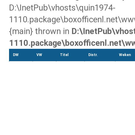
D:\InetPub\vhosts\quin1974-
1110.package\boxofficenl.net\www
{main} thrown in
D:\InetPub\vhos
1110.package\boxofficenl.net\w
DW
VW
Titel
Distr.
Weken