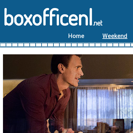
boxofficenl
.net
Home
Weekend