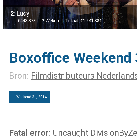
2
: Lucy
€443.373 | 2 Weken | Totaal: €1.241.881
Boxoffice Weekend 
Bron:
Filmdistributeurs Nederland
⇠ Weekend 31, 2014
Fatal error
: Uncaught DivisionByZer